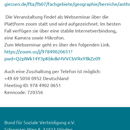
giessen.de/fbz/fb07/fachgebiete/geographie/bereiche/anth
Die Veranstaltung findet als Webseminar über die
Plattform zoom statt und wird aufgezeichnet. Im besten
Fall verfügen sie über eine stabile Internetverbindung,
eine Kamera sowie Mikrofon.
Zum Webseminar geht es über den folgenden Link.
https://zoom.us/j/97849020651?
pwd=Q2plWk14Y3pKbkdkMVVCbVRxYllkZz09
Auch eine Zuschaltung per Telefon ist möglich:
+49 69 5050 0952 Deutschland
Meeting-ID: 978 4902 0651
Kenncode: 720356
Bund für Soziale Verteidigung e.V.
Schwarzer Weg 8, 32423 Minden