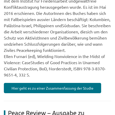
mit dem Institut für Friedensarbeit undgewaltfreie
Konfliktaustragung herausgegeben wurde. Es ist im Mai
2016 erschienen. Die AutorInnen des Buches haben sich
mit Fallbeispielen ausvier Ländern beschäftigt: Kolumbien,
Palästina-Israel, Philippinen undSüdsudan. Sie beschreiben
die Arbeit verschiedener Organisationen, diesich um den
Schutz von AktivistInnen und Zivilbevölkerung bemühen
undziehen Schlussfolgerungen darüber, wie und wann
Ziviles Peacekeeping funktioniert.
Ellen Furnari (ed), Wielding Nonviolence in the Midst of
Violence: CaseStudies of Good Practices in Unarmed
Civilian Protection, BoD, Norderstedt, ISBN 978-3-8370-
9651-4, 332 S.
Hier geht es zu einer Zusammenfassung der Studie
Peace Review – Ausgabe zu