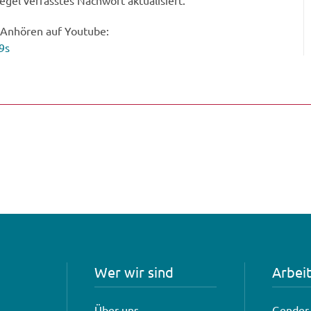
gel verfasstes Nachwort aktualisiert.
 Anhören auf Youtube:
9s
Wer wir sind
Arbei
Über uns
Gender 