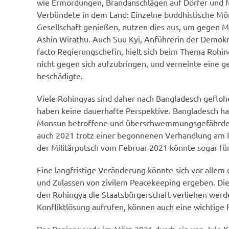
wie Ermordungen, Brandanschlägen auf Dörfer und
Verbündete in dem Land: Einzelne buddhistische Mön
Gesellschaft genießen, nutzen dies aus, um gegen M
Ashin Wirathu. Auch Suu Kyi, Anführerin der Demok
facto Regierungschefin, hielt sich beim Thema Rohin
nicht gegen sich aufzubringen, und verneinte eine ge
beschädigte.
Viele Rohingyas sind daher nach Bangladesch geflohe
haben keine dauerhafte Perspektive. Bangladesch ha
Monsun betroffene und überschwemmungsgefährdete 
auch 2021 trotz einer begonnenen Verhandlung am In
der Militärputsch vom Februar 2021 könnte sogar fü
Eine langfristige Veränderung könnte sich vor allem
und Zulassen von zivilem Peacekeeping ergeben. D
den Rohingya die Staatsbürgerschaft verliehen werden.
Konfliktlösung aufrufen, können auch eine wichtige R