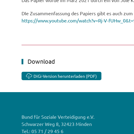
Das Papier wurde im März 2021 durch ein von Jule Ke
DIe Zusammenfassung des Papiers gibt es auch zum
https://www.youtube.com/watch?v=Rj-V-fUHw_0&t=
Download
DiGi-Version herunterladen (PDF)
Bund für Soziale Verteidigung e.V.
Schwarzer Weg 8, 32423 Minden
Tel.: 05 71 / 29 45 6