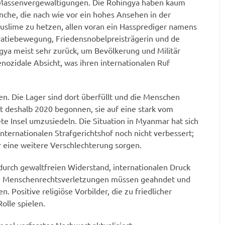
 Massenvergewaltigungen. Die Rohingya haben kaum
che, die nach wie vor ein hohes Ansehen in der
uslime zu hetzen, allen voran ein Hassprediger namens
ratiebewegung, Friedensnobelpreisträgerin und de
gya meist sehr zurück, um Bevölkerung und Militär
nozidale Absicht, was ihren internationalen Ruf
n. Die Lager sind dort überfüllt und die Menschen
t deshalb 2020 begonnen, sie auf eine stark vom
Insel umzusiedeln. Die Situation in Myanmar hat sich
ternationalen Strafgerichtshof noch nicht verbessert;
r eine weitere Verschlechterung sorgen.
 durch gewaltfreien Widerstand, internationalen Druck
ie Menschenrechtsverletzungen müssen geahndet und
 Positive religiöse Vorbilder, die zu friedlicher
olle spielen.