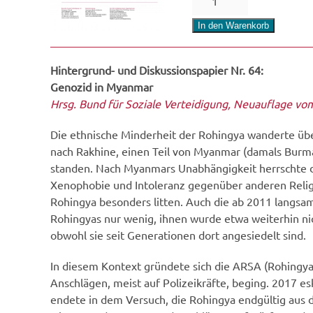
in
Myanmar
In den Warenkorb
Menge
Hintergrund- und Diskussionspapier Nr. 64:
Genozid in Myanmar
Hrsg. Bund für Soziale Verteidigung, Neuauflage vo
Die ethnische Minderheit der Rohingya wanderte übe
nach Rakhine, einen Teil von Myanmar (damals Burma) 
standen. Nach Myanmars Unabhängigkeit herrschte di
Xenophobie und Intoleranz gegenüber anderen Relig
Rohingya besonders litten. Auch die ab 2011 langsa
Rohingyas nur wenig, ihnen wurde etwa weiterhin ni
obwohl sie seit Generationen dort angesiedelt sind.
In diesem Kontext gründete sich die ARSA (Rohingy
Anschlägen, meist auf Polizeikräfte, beging. 2017 es
endete in dem Versuch, die Rohingya endgültig aus