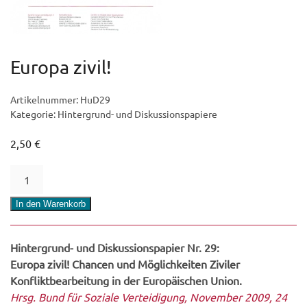
Europa zivil!
Artikelnummer:
HuD29
Kategorie:
Hintergrund- und Diskussionspapiere
2,50
€
Europa
zivil!
Menge
In den Warenkorb
Hintergrund- und Diskussionspapier Nr. 29:
Europa zivil! Chancen und Möglichkeiten Ziviler
Konfliktbearbeitung in der Europäischen Union.
Hrsg. Bund für Soziale Verteidigung, November 2009, 24