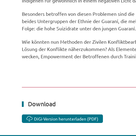
Indigenen für gewöhnlich in einem negativen Licht da
Besonders betroffen von diesen Problemen sind die 
beides Untergruppen der Ethnie der Guaraní, die m
Folge: die hohe Suizidrate unter den jungen Guaraní.
Wie könnten nun Methoden der Zivilen Konfliktbearbe
Lösung der Konflikte näherzukommen? Als Elemente
wecken, Empowerment der Betroffenen durch Trainin
Download
DiGi-Version herunterladen (PDF)