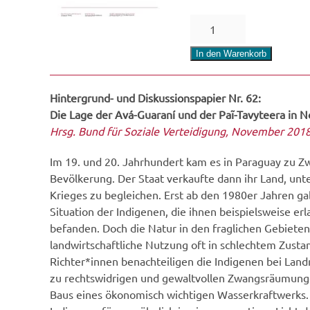
Die
Lage
der
In den Warenkorb
Avá-
Guaraní
Hintergrund- und Diskussionspapier Nr. 62:
und
Die Lage der Avá-Guaraní und der Paĩ-Tavyteera in 
der
Hrsg. Bund für Soziale Verteidigung, November 2018
Paĩ-
Tavytera
Im 19. und 20. Jahrhundert kam es in Paraguay zu 
in
Bevölkerung. Der Staat verkaufte dann ihr Land, u
Nord-
Krieges zu begleichen. Erst ab den 1980er Jahren ga
Ostparaguay
Situation der Indigenen, die ihnen beispielsweise er
Menge
befanden. Doch die Natur in den fraglichen Gebiete
landwirtschaftliche Nutzung oft in schlechtem Zus
Richter*innen benachteiligen die Indigenen bei Lan
zu rechtswidrigen und gewaltvollen Zwangsräumunge
Baus eines ökonomisch wichtigen Wasserkraftwerks. A