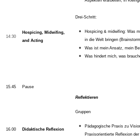
Aspekten erarbeiten,
in Klein
Drei-Schritt:
Hospicing & midwifing:
Was mü
Hospicing, Midwifing,
14:30
in die Welt bringen
(Brainstor
and
Acting
W
as ist mein Ansatz, mein Be
Was hindert mich, was brauch
15.45
Pause
Reflektieren
Gruppen
Pädagogische Praxis zu Vision
16.00
Didaktische Reflexion
Praxisorientierte Reflexion d