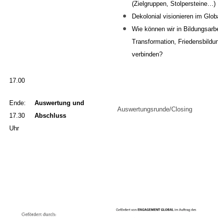
(Zielgruppen, Stolpersteine…)
Dekolonial visionieren im Glob
Wie können wir in Bildun
gs
arb
Transformation,
Friedensbildu
verbinden?
17.00
Ende:
Auswertung und
Auswertungsrunde/Closing
17.30
Abschluss
Uhr