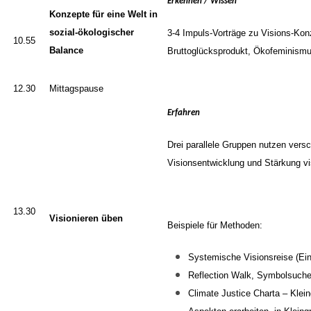
Erkennen / Wissen
Konzepte für eine Welt in
sozial-ökologischer
3-4
Impuls-
Vorträge zu Vision
s-Kon
10.55
Balance
Bruttoglücksprodukt, Ökofeminism
12.30
Mittagspause
Erfahren
Drei parallele Gruppen nutzen vers
Visionsentwicklung und Stärkung vis
13.30
Visionieren üben
Beispiele für Methoden:
Systemische
Visionsreise
(Ein
Reflection Walk, Symbolsuche 
C
limate
J
ustice
C
harta
–
Klei