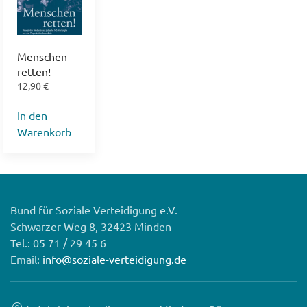
Menschen
retten!
12,90
€
In den
Warenkorb
Bund für Soziale Verteidigung e.V.
Schwarzer Weg 8, 32423 Minden
Tel.: 05 71 / 29 45 6
Email:
info@soziale-verteidigung.de