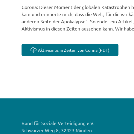
Corona: Dieser Moment der globalen Katastrophen birg
kam und erinnerte mich, dass die Welt, für die wir käm
anderen Seite der Apokalypse“. So endet ein Artikel
Aktivismus in diesen Zeiten aussehen kann. Wir hab
Aktivismus in Zeiten von Corina (PDF)
Bund für Soziale Verteidigung e.V.
Schwarzer Weg 8, 32423 Minden